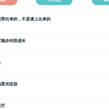
新闻
行业动态
媒
境养出来的，不是课上出来的
宝稳步向阳成长
长
颗星光绽放
光芒