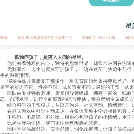
学校新闻
星
来源:
|
作者:
星贝育园儿童自闭症康复中心
|
发布时间:
2026-04-28
|
286
孤独症孩子，是落入人间的星星。
他们有着纯粹的内心，独特的思维世界，却常常被困在沟通
无数家长一边小心翼翼守护孩子，一边在迷茫与焦虑中前行
生的温暖港湾。
深耕特殊儿童康复干预多年，星贝育园始终秉持尊重差异、
星宝的能力不同、性格不同、成长节奏不同，最好的干预，从来
团队由专业特教老师、康复指导师组成，拥有丰富的一线教
态、自理水平，进行全面细致的综合评估，量身定制专属成长方
结合科学的干预模式，从语言沟通、社交互动、情绪管理、
在趣味游戏中引导主动表达，在集体互动中学会相处包容，
不强迫、不急躁、不对比，用耐心包容孩子的小情绪，用正
比起生硬的训练，我们更注重氛围感的营造。
园区环境温馨舒适、安全舒缓，弱化压抑感，让孩子放松戒