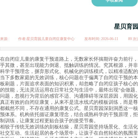
学校新闻
星贝育
来源:
|
作者:
星贝育园儿童自闭症康复中心
|
发布时间:
2026-06-11
|
89
次
在自闭症儿童的康复干预道路上，无数家长怀揣期许奋力前行，
乎其微，甚至出现能力倒退、抵触训练的情况。究其根源，并非
科学干预理念，摒弃形式化、机械化的训练模式，以精准适配的
当下多数家庭的无效训练，核心问题在于偏离了自闭症干预的本
板刷题，片面追求表面的知识积累，却忽略了自闭症孩子核心的
的技能，无法灵活运用在日常社交与生活中，最终出现“会做题
问题，忽视行为背后的感官不适、沟通障碍等深层原因，用固化
真正有效的自闭症康复，从来不是流水线式的模板训练，而是尊
都截然不同，不存在通用的康复公式。星贝育园深刻洞悉这一核
预体系。机构依托循证康复理念，结合成熟科学的干预原理，拒
制训练，让康复过程更贴合孩子的接受节奏。
相较于传统无效训练的刻板枯燥，星贝育园坚持场景化、生活化
社交互动、生活起居的各个场景中，让孩子在自然轻松的氛围里