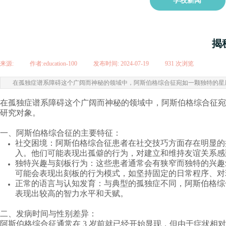
学校新闻
揭
来源:
|
作者:
education-100
|
发布时间:
2024-07-19
|
931
次浏览
|
在孤独症谱系障碍这个广阔而神秘的领域中，阿斯伯格综合征宛如一颗独特的星
在
孤独症谱系障碍
这个广阔而神秘的领域中，阿斯伯格综合征宛
研究对象。
一、阿斯伯格综合征的主要特征：
社交困境：
阿斯伯格综合征患者在社交技巧方面存在明显的
入。他们可能表现出孤僻的行为，对建立和维持友谊关系感
独特兴趣与刻板行为：
这些患者通常会有狭窄而独特的兴趣
可能会表现出刻板的行为模式，如坚持固定的日常程序、对
正常的语言与认知发育：
与典型的孤独症不同，阿斯伯格综
表现出较高的智力水平和天赋。
二、发病时间与性别差异：
阿斯伯格综合征通常在 3 岁前就已经开始显现，但由于症状