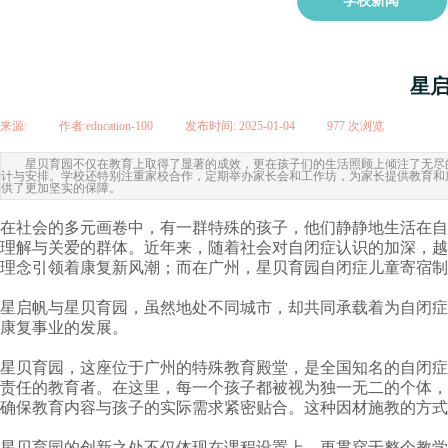
学校新闻
星
来源:
|
作者:
education-100
|
发布时间:
2025-01-04
|
977
次浏览
|
星贝育园不仅在教育上取得了显著的成效，更在孩子们的生活照顾上倾注了无尽
计与安排。学校还特别注重家校合作，定期举办家长会和工作坊，为家长提供教育和
供了更加坚实的保障。
在社会的多元画卷中，有一群特殊的孩子，他们静静地生活在自
理解与关爱的群体。近年来，随着社会对自闭症认识的加深，越
理念引领着康复新风潮；而在广州，星贝育园
自闭症儿童
寄宿制
星启帆与星贝育园，虽然地处不同城市，却共同承载着为自闭症
康复事业的发展。
星贝育园，这座位于广州的特殊教育殿堂，是全国知名的自闭症
责任的教育者。在这里，每一个孩子都被视为独一无二的个体，
确保教育内容与孩子的实际需求紧密贴合。这种因材施教的方式
星贝育园的创新之处不仅体现在课程设置上，更贯穿于整个教学