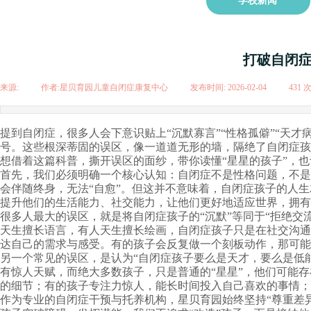
学校新闻
打破自闭症
来源:
|
作者:
星贝育园儿童自闭症康复中心
|
发布时间:
2026-02-04
|
431
提到自闭症，很多人会下意识贴上“沉默寡言”“性格孤僻”“天才
号。这些根深蒂固的误区，像一道道无形的墙，隔绝了自闭症孩
想借着这篇科普，撕开误区的面纱，带你读懂“星星的孩子”，
首先，我们必须明确一个核心认知：自闭症不是性格问题，不是
会伴随终身，无法“自愈”。但这并不意味着，自闭症孩子的人
提升他们的生活能力、社交能力，让他们更好地适应世界，拥有
很多人最大的误区，就是将自闭症孩子的“沉默”等同于“拒绝
天生擅长语言，有人天生擅长绘画，自闭症孩子只是在社交沟通
达自己的需求与感受。有的孩子会反复做一个刻板动作，那可能
另一个常见的误区，是认为“自闭症孩子要么是天才，要么是低
有惊人天赋，而绝大多数孩子，只是普通的“星星”，他们可能
的细节；有的孩子专注力惊人，能长时间投入自己喜欢的事情；
作为专业的自闭症干预与托养机构，星贝育园始终坚持“尊重差