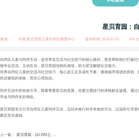
学校新闻
星贝育园：
来源:
|
作者:
星贝育园儿童自闭症康复中心
|
发布时间:
2026-02-05
|
459
自闭症儿童与同伴互动，是培养其交流与社交技巧的核心路径，更是帮助他们打破社
慢学会交流、主动互动，星贝育园深耕此领域，助力星宝解锁社交能力。
培养自闭症儿童的交流与社交技巧，核心是立足其成长节奏，遵循循序渐进的原则，
然且愉悦的体验，而非心理负担。
同伴互动中的有效引导，既要尊重星宝的意愿，也要注重技巧的潜移默化渗透。通过
学会与同伴友好相处。
星贝育园专注引导自闭症儿童同伴互动，总结并推行科学有效的方法，以温和引导替
奠定坚实基础。
上一篇：
星贝育园：以CBM之......